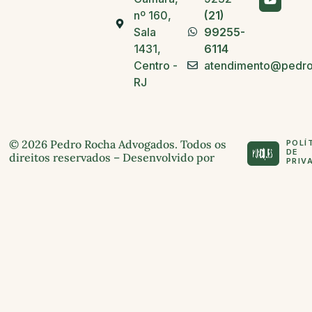
nº 160,
(21)
Sala
99255-
1431,
6114
Centro -
atendimento@pedro
RJ
© 2026 Pedro Rocha Advogados. Todos os
POLÍ
DE
direitos reservados – Desenvolvido por
PRIV