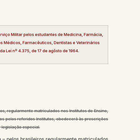
viço Militar pelos estudantes de Medicina, Farmácia,
os Médicos, Farmacêuticos, Dentistas e Veterinários
da Lei nº 4.375, de 17 de agôsto de 1964.
os, regularmente matriculados nos Institutos de Ensino,
s pelos referidos Institutos, obedecerá às prescrições
legislação especial.
– pelos brasileiros regularmente matriculados