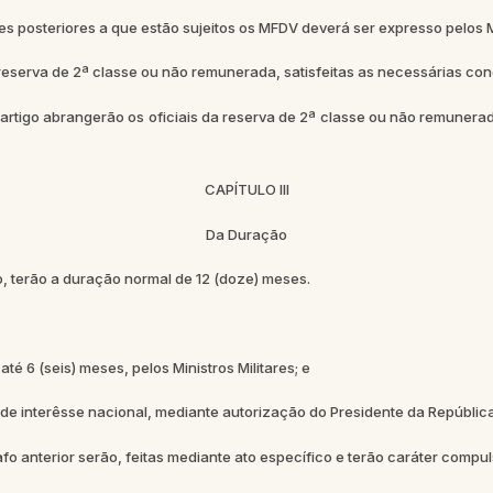
s posteriores a que estão sujeitos os MFDV deverá ser expresso pelos M
serva de 2ª classe ou não remunerada, satisfeitas as necessárias cond
igo abrangerão os oficiais da reserva de 2ª classe ou não remunerada
CAPÍTULO III
Da Duração
pio, terão a duração normal de 12 (doze) meses.
é 6 (seis) meses, pelos Ministros Militares; e
e interêsse nacional, mediante autorização do Presidente da República
 anterior serão, feitas mediante ato específico e terão caráter compul