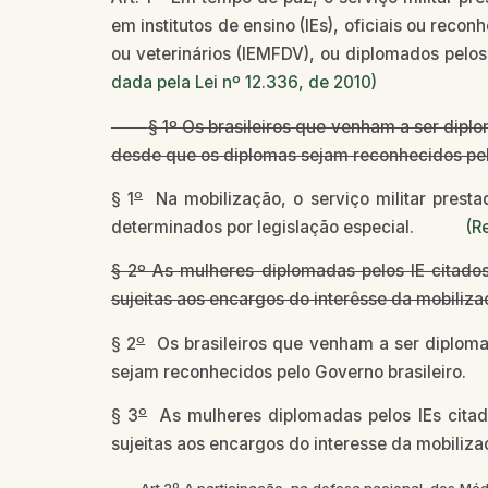
em institutos de ensino (IEs), oficiais ou re
ou veterinários (IEMFDV), ou diplomados pe
dada pela Lei nº 12.336, de 2010)
§ 1º Os brasileiros que venham a ser diplom
desde que os diplomas sejam reconhecidos pel
o
§ 1
Na mobilização, o serviço militar prestad
determinados por legislação especial.
(R
§ 2º As mulheres diplomadas pelos IE citado
sujeitas aos encargos do interêsse da mobiliza
o
§ 2
Os brasileiros que venham a ser diplomad
sejam reconhecidos pelo Governo brasil
o
§ 3
As mulheres diplomadas pelos IEs citado
sujeitas aos encargos do interesse da mob