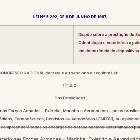
LEI Nº 5.292, DE 8 DE JUNHO DE 1967.
Dispõe sôbre a prestação do Ser
Odontologia e Veterinária e pel
em decorrência de dispositivos 
 CONGRESSO NACIONAL decreta e eu sanciono a seguinte Lei:
TÍTULO I
Das Finalidades
 nas Forças Armadas – Exército, Marinha e Aeronáutica – pelos brasileir
dicos, Farmacêuticos, Dentistas ou Veterinários (IEMFDV), ou diplomado
, compreenderá todos os encargos de defesa nacional determinados por 
tado nas Forças Armadas – Marinha, Exército e Aeronáutica 