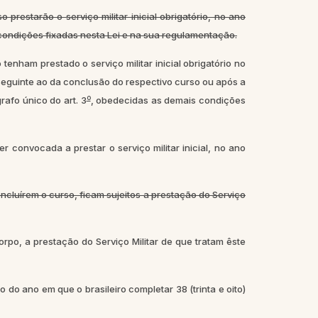
estarão o serviço militar inicial obrigatório, no ano
 condições fixadas nesta Lei e na sua regulamentação.
enham prestado o serviço militar inicial obrigatório no
seguinte ao da conclusão do respectivo curso ou após a
o
rafo único do art. 3
, obedecidas as demais condições
er convocada a prestar o serviço militar inicial, no ano
cluírem o curso, ficam sujeitos a prestação do Serviço
rpo, a prestação do Serviço Militar de que tratam êste
o do ano em que o brasileiro completar 38 (trinta e oito)