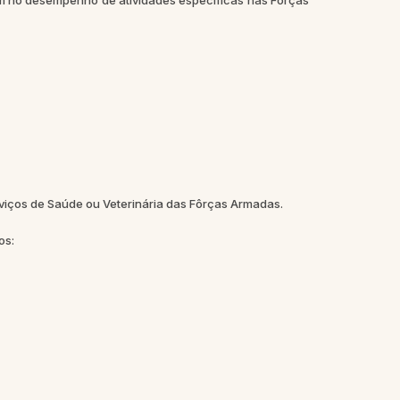
rem no desempenho de atividades específicas nas Fôrças
erviços de Saúde ou Veterinária das Fôrças Armadas.
os: