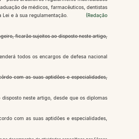
graduação de médicos, farmacêuticos, dentistas
s desta Lei e à sua regulamentação.
(Redação
eiro, ficarão sujeitos ao disposto neste artigo,
enderá todos os encargos de defesa nacional
côrdo com as suas aptidões e especialidades,
 disposto neste artigo, desde que os diplomas
cordo com as suas aptidões e especialidades,