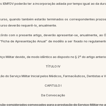
s IEMFDV poderão ter a incorporação adiada por tempo igual ao da duraç
so, quando também estarão terminados os correspondentes prazos 
curso deverão requerê-lo, anualmente.
do com o presente artigo, deverão apresentar-se, anualmente, ao Órg
“Ficha de Apresentação Anual” de modêlo a ser fixado no regulamento
Militar devido, de modo idêntico ao disposto no § 2º do artigo anterio
TÍTULO IV
ão do Serviço Militar Inicial pelos Médicos, Farmacêuticos, Dentistas e V
CAPíTULO I
Da Convocação
º, são considerados convocados para a prestação do Serviço Militar no 