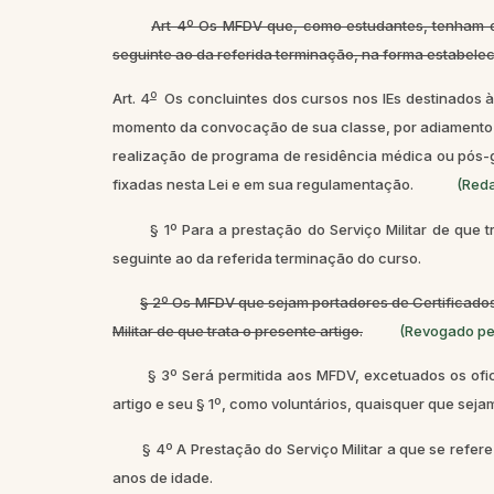
Art 4º Os MFDV que, como estudantes, tenham obt
seguinte ao da referida terminação, na forma estabelec
o
Art. 4
Os concluintes dos cursos nos IEs destinados à 
momento da convocação de sua classe, por adiamento ou
realização de programa de residência médica ou pós-
fixadas nesta Lei e em sua regulamentação.
(Reda
§ 1º Para a prestação do Serviço Militar de que t
seguinte ao da referida terminação do curso.
§ 2º Os MFDV que sejam portadores de Certificados
Militar de que trata o presente artigo.
(Revogado pel
§ 3º Será permitida aos MFDV, excetuados os ofic
artigo e seu § 1º, como voluntários, quaisquer que sej
§ 4º A Prestação do Serviço Militar a que se refere 
anos de idade.