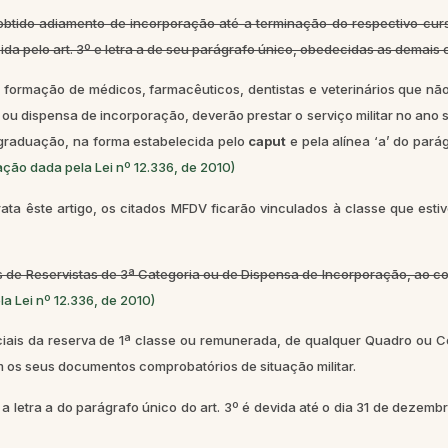
ido adiamento de incorporação até a terminação do respectivo curso pr
ida pelo art. 3º e letra a de seu parágrafo único, obedecidas as demais
formação de médicos, farmacêuticos, dentistas e veterinários que não t
 dispensa de incorporação, deverão prestar o serviço militar no ano 
graduação, na forma estabelecida pelo
caput
e pela alínea ‘a’ do parág
ção dada pela Lei nº 12.336, de 2010)
rata êste artigo, os citados MFDV ficarão vinculados à classe que estiv
 de Reservistas de 3ª Categoria ou de Dispensa de Incorporação, ao con
a Lei nº 12.336, de 2010)
iais da reserva de 1ª classe ou remunerada, de qualquer Quadro ou Co
am os seus documentos comprobatórios de situação militar.
a letra a do parágrafo único do art. 3º é devida até o dia 31 de dezembr