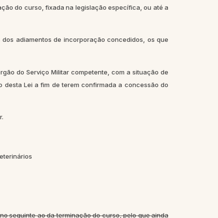
ão do curso, fixada na legislação específica, ou até a
dos adiamentos de incorporação concedidos, os que
ão do Serviço Militar competente, com a situação de
 desta Lei a fim de terem confirmada a concessão do
r.
eterinários
ano seguinte ao da terminação do curso, pelo que ainda