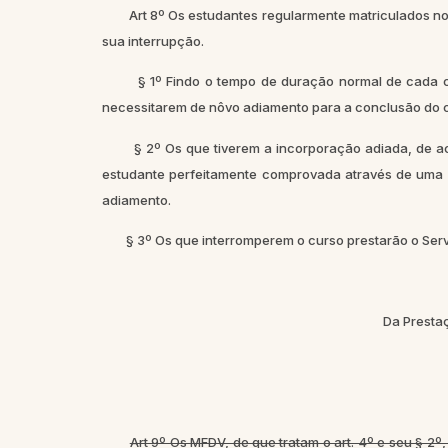
Art 8º Os estudantes regularmente matriculados no
sua interrupção.
§ 1º Findo o tempo de duração normal de cada cur
necessitarem de nôvo adiamento para a conclusão do 
§ 2º Os que tiverem a incorporação adiada, de acôr
estudante perfeitamente comprovada através de uma 
adiamento.
§ 3º Os que interromperem o curso prestarão o Serviço 
Da Prestaç
Art 9º Os MFDV, de que tratam o art. 4º e seu § 2