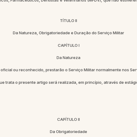
dicos, Farmacêuticos, Dentistas e Veterinários (MFDV), que não estive
TÍTULO II
Da Natureza, Obrigatoriedade e Duração do Serviço Militar
CAPÍTULO I
Da Natureza
, oficial ou reconhecido, prestarão o Serviço Militar normalmente nos S
trata o presente artigo será realizada, em princípio, através de estági
CAPÍTULO II
Da Obrigatoriedade