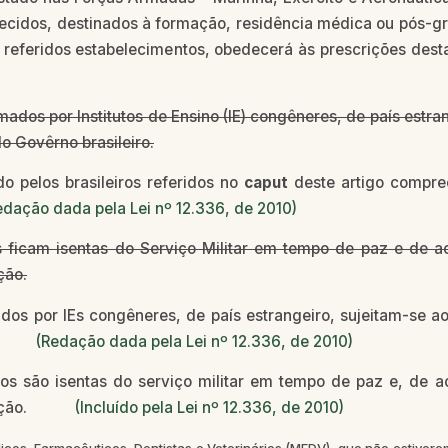
conhecidos, destinados à formação, residência médica ou pós-
los referidos estabelecimentos, obedecerá às prescriçõe
ados por Institutos de Ensino (IE) congêneres, de país estrang
o Govêrno brasileiro.
o pelos brasileiros referidos no
caput
deste artigo compre
edação dada pela Lei nº 12.336, de 2010)
s ficam isentas do Serviço Militar em tempo de paz e de a
ção.
os por IEs congêneres, de país estrangeiro, sujeitam-se ao
eiro.
(Redação dada pela Lei nº 12.336, de 2010)
s são isentas do serviço militar em tempo de paz e, de a
ilização.
(Incluído pela Lei nº 12.336, de 2010)