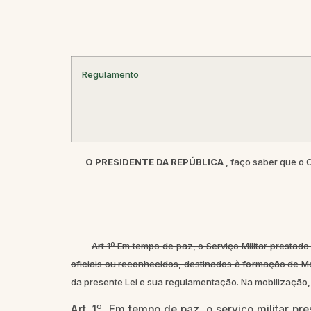
Regulamento
O PRESIDENTE DA REPÚBLICA
, faço saber que o
Art 1º Em tempo de paz, o Serviço Militar prestado
oficiais ou reconhecidos, destinados à formação de Mé
da presente Lei e sua regulamentação. Na mobilização
o
Art. 1
Em tempo de paz, o serviço militar pres