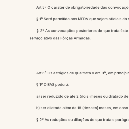
Art 5º O caráter de obrigatoriedade das convocaçõe
§ 1º Será permitida aos MFDV que sejam oficiais da re
§ 2º As convocações posteriores de que trata êste art
serviço ativo das Fôrças Armadas.
Art 6º Os estágios de que trata o art. 3º, em princí
§ 1º O EAS poderá:
a) ser reduzido de até 2 (dois) meses ou dilatado de at
b) ser dilatado além de 18 (dezoito) meses, em caso d
§ 2º As reduções ou dilações de que trata o parágrafo