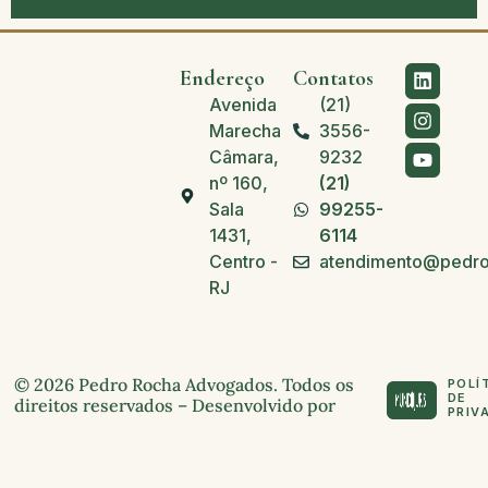
Endereço
Contatos
Avenida
(21)
Marechal
3556-
Câmara,
9232
nº 160,
(21)
Sala
99255-
1431,
6114
Centro -
atendimento@pedro
RJ
© 2026 Pedro Rocha Advogados. Todos os
POLÍ
DE
direitos reservados – Desenvolvido por
PRIV