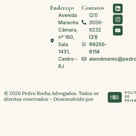
Endereço
Contatos
Avenida
(21)
Marechal
3556-
Câmara,
9232
nº 160,
(21)
Sala
99255-
1431,
6114
Centro -
atendimento@pedro
RJ
© 2026 Pedro Rocha Advogados. Todos os
POLÍ
DE
direitos reservados – Desenvolvido por
PRIV