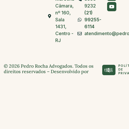
Câmara,
9232
nº 160,
(21)
Sala
99255-
1431,
6114
Centro -
atendimento@pedro
RJ
© 2026 Pedro Rocha Advogados. Todos os
POLÍ
DE
direitos reservados – Desenvolvido por
PRIV