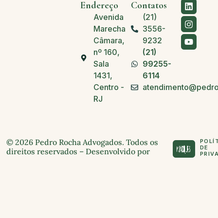
Endereço
Contatos
Avenida
(21)
Marechal
3556-
Câmara,
9232
nº 160,
(21)
Sala
99255-
1431,
6114
Centro -
atendimento@pedro
RJ
© 2026 Pedro Rocha Advogados. Todos os
POLÍ
DE
direitos reservados – Desenvolvido por
PRIV