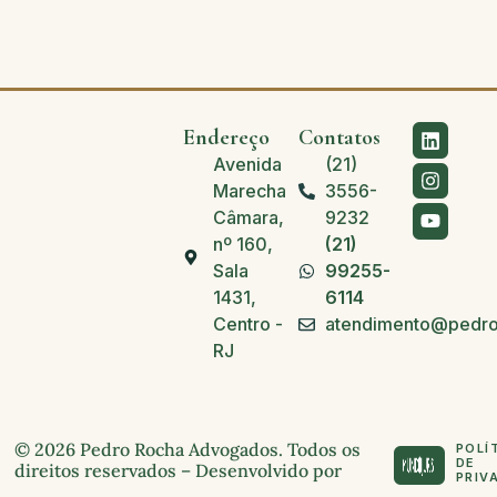
Endereço
Contatos
Avenida
(21)
Marechal
3556-
Câmara,
9232
nº 160,
(21)
Sala
99255-
1431,
6114
Centro -
atendimento@pedro
RJ
© 2026 Pedro Rocha Advogados. Todos os
POLÍ
DE
direitos reservados – Desenvolvido por
PRIV