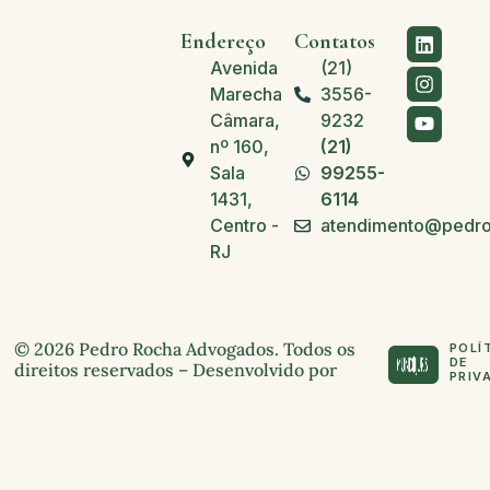
Endereço
Contatos
Avenida
(21)
Marechal
3556-
Câmara,
9232
nº 160,
(21)
Sala
99255-
1431,
6114
Centro -
atendimento@pedro
RJ
© 2026 Pedro Rocha Advogados. Todos os
POLÍ
DE
direitos reservados – Desenvolvido por
PRIV