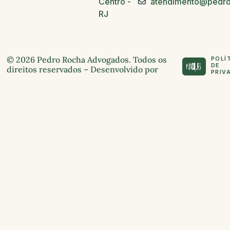
Centro -
atendimento@pedro
RJ
© 2026 Pedro Rocha Advogados. Todos os
POLÍ
DE
direitos reservados – Desenvolvido por
PRIV