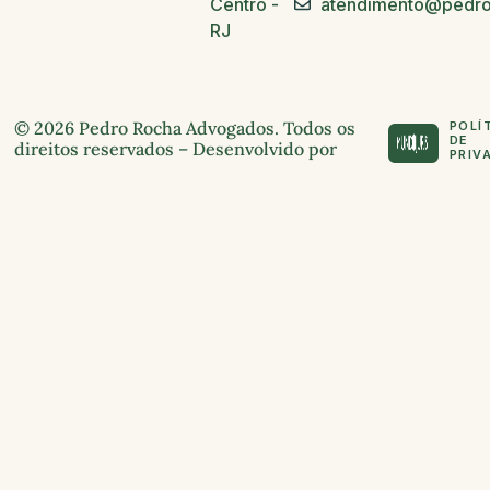
Centro -
atendimento@pedro
RJ
© 2026 Pedro Rocha Advogados. Todos os
POLÍ
DE
direitos reservados – Desenvolvido por
PRIV