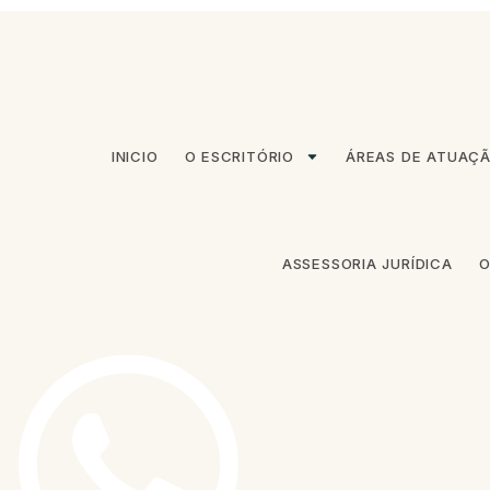
Ir
para
o
conteúdo
INICIO
O ESCRITÓRIO
ÁREAS DE ATUAÇ
ASSESSORIA JURÍDICA
O