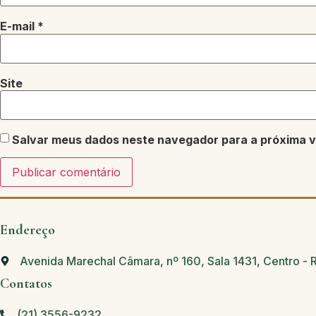
E-mail
*
Site
Salvar meus dados neste navegador para a próxima v
Endereço
Avenida Marechal Câmara, nº 160, Sala 1431, Centro - 
Contatos
(21) 3556-9232