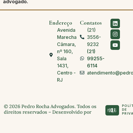
advogado.
Endereço
Contatos
Avenida
(21)
Marechal
3556-
Câmara,
9232
nº 160,
(21)
Sala
99255-
1431,
6114
Centro -
atendimento@pedro
RJ
© 2026 Pedro Rocha Advogados. Todos os
POLÍ
DE
direitos reservados – Desenvolvido por
PRIV